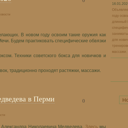
0
16.01.202
Объявляе
овости
году осво
длинный 
специфиче
заниматьс
елающих. В новом году освоим такие оружия как
для нович
Мечи. Будем практиковать специфические обвязки
трениров
массажи.
ксом. Техники советского бокса для новичков и
вок, традиционно проходят растяжки, массажи.
дведева в Перми
Н
0
сти
р Александра Николаевича Медведева.
Здесь
мы