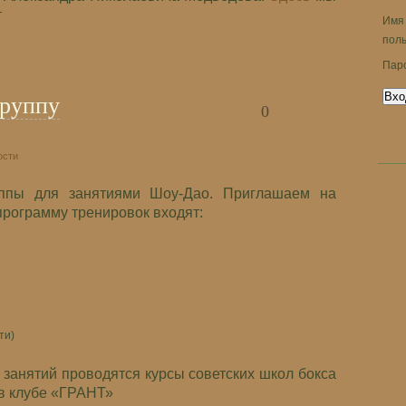
т
Имя
пол
Пар
группу
0
ости
уппы для занятиями Шоу-Дао. Приглашаем на
программу тренировок входят:
ти)
 занятий проводятся курсы советских школ бокса
 в клубе «ГРАНТ»