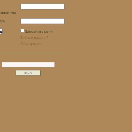
ьзователя
оль
Запомнить меня
Забыли пароль?
Регистрация