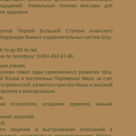
ощущений. Уникальные техники массажа для
ия здоровья.
руктор Первой Большой Ступени воинского
Федерации боевых оздоровительных систем Шоу-
ти до 60-ти лет.
 по телефону: 8-904-492-97-98.
ция учения.
основе лежат идеи гармоничного развития тела,
ой Жизни в постоянных Переменах Мира, за счет
потребностей, развитого чувства Меры и высокой
приятия и реагирования.
о.
ная психология, владение оружием, навыки
нней энергией.
ой.
ного общения и выстраивания отношений в
есмотр неадекватных психологических блоков,