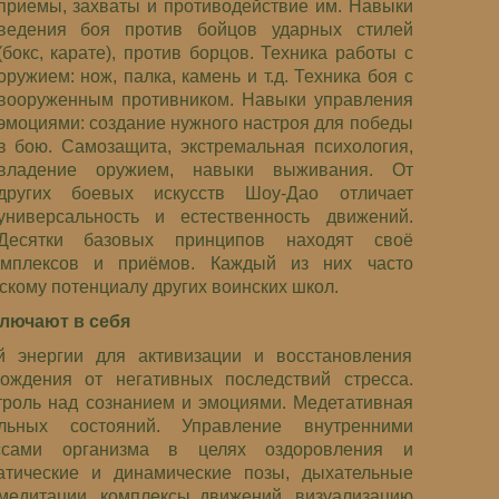
приемы, захваты и противодействие им. Навыки
ведения боя против бойцов ударных стилей
(бокс, карате), против борцов. Техника работы с
оружием: нож, палка, камень и т.д. Техника боя с
вооруженным противником. Навыки управления
эмоциями: создание нужного настроя для победы
в бою. Самозащита, экстремальная психология,
владение оружием, навыки выживания. От
других боевых искусств Шоу-Дао отличает
универсальность и естественность движений.
Десятки базовых принципов находят своё
мплексов и приёмов. Каждый из них часто
скому потенциалу других воинских школ.
ключают в себя
й энергии для активизации и восстановления
бождения от негативных последствий стресса.
нтроль над сознанием и эмоциями. Медетативная
льных состояний. Управление внутренними
ссами организма в целях оздоровления и
атические и динамические позы, дыхательные
 медитации, комплексы движений, визуализацию