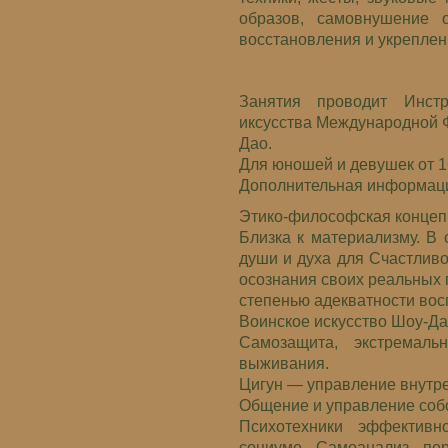
образов, самовнушение 
восстановления и укреплен
Занятия проводит Инст
иксусства Международной 
Дао.
Для юношей и девушек от 16-
Дополнительная информация
Этико-философская концеп
Близка к материализму. В 
души и духа для Счастлив
осознания своих реальных 
степенью адекватности вос
Воинское искусство Шоу-Да
Самозащита, экстремаль
выживания.
Цигун — управление внутре
Общение и управление соб
Психотехники эффектив
социуме. Самоанализ, пер