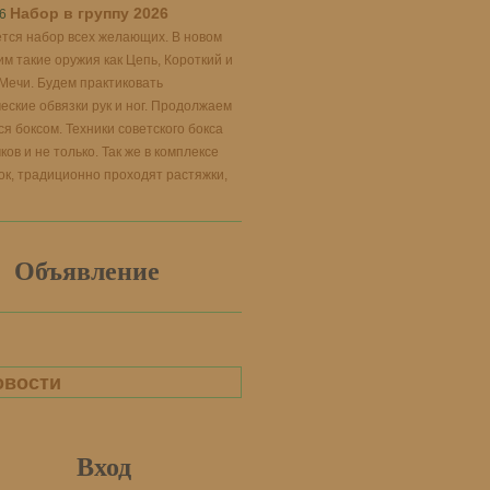
Набор в группу 2026
6
тся набор всех желающих. В новом
им такие оружия как Цепь, Короткий и
Мечи. Будем практиковать
ские обвязки рук и ног. Продолжаем
я боксом. Техники советского бокса
ков и не только. Так же в комплексе
ок, традиционно проходят растяжки,
Объявление
овости
Вход